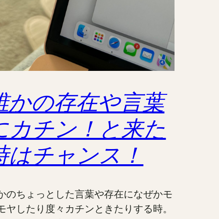
誰かの存在や言葉
にカチン！と来た
時はチャンス！
かのちょっとした言葉や存在になぜかモ
モヤしたり度々カチンときたりする時。