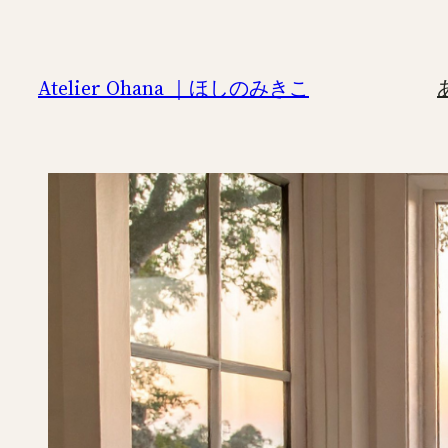
内
容
を
Atelier Ohana ｜ほしのみきこ
ス
キ
ッ
プ