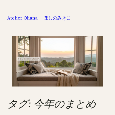
内
容
Atelier Ohana ｜ほしのみきこ
を
ス
キ
ッ
プ
タグ:
今年のまとめ