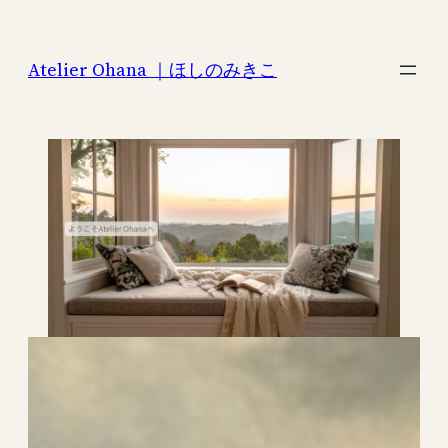
内
容
Atelier Ohana ｜ほしのみきこ
を
ス
キ
ッ
プ