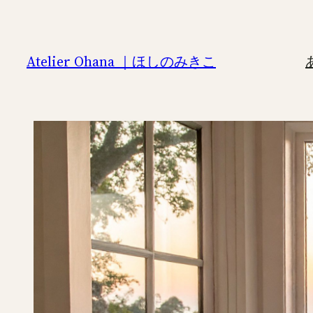
内
容
を
Atelier Ohana ｜ほしのみきこ
ス
キ
ッ
プ